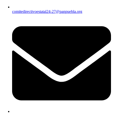
comitedirectivoestatal24-27@panpuebla.org