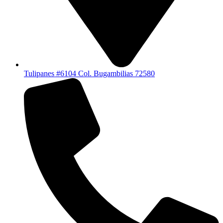
Tulipanes #6104 Col. Bugambilias 72580