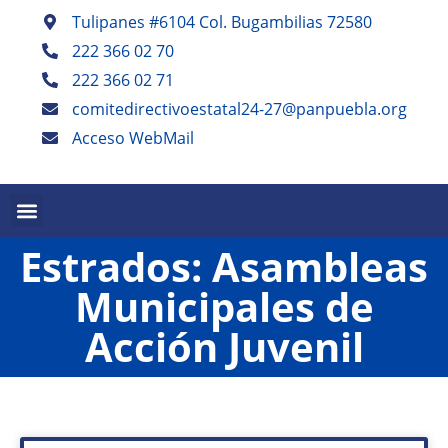
Tulipanes #6104 Col. Bugambilias 72580
222 366 02 70
222 366 02 71
comitedirectivoestatal24-27@panpuebla.org
Acceso WebMail
PALABRA EN PUEBLA TRIMESTRAL
PANISTAS POBLANOS ESCRIBEN SEMESTRAL
Estrados: Asambleas
Municipales de
Acción Juvenil