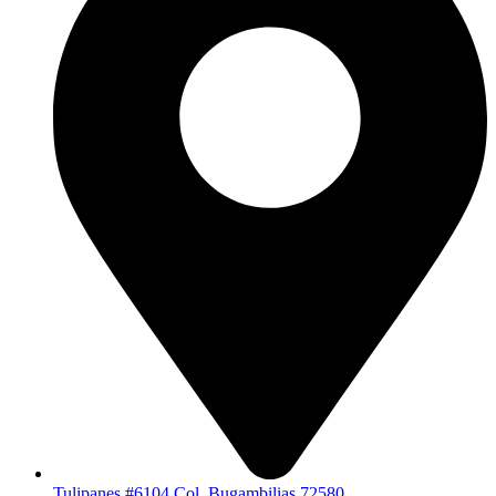
Tulipanes #6104 Col. Bugambilias 72580