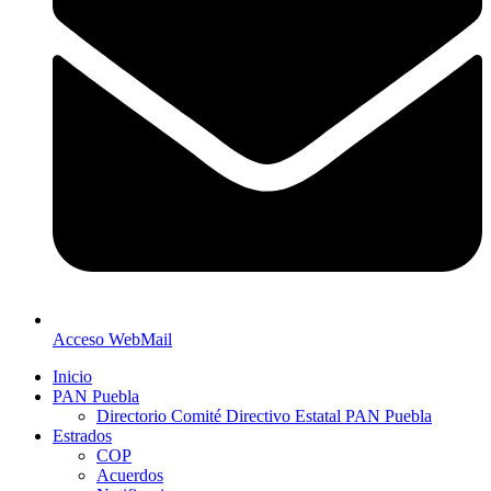
Acceso WebMail
Inicio
PAN Puebla
Directorio Comité Directivo Estatal PAN Puebla
Estrados
COP
Acuerdos