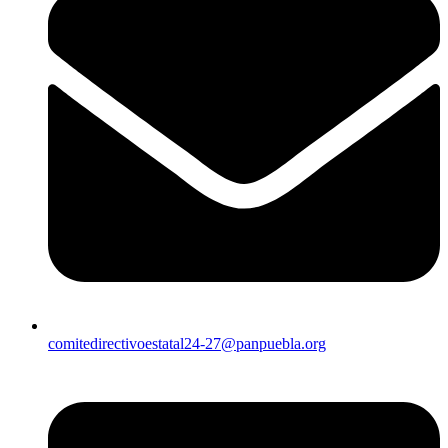
comitedirectivoestatal24-27@panpuebla.org