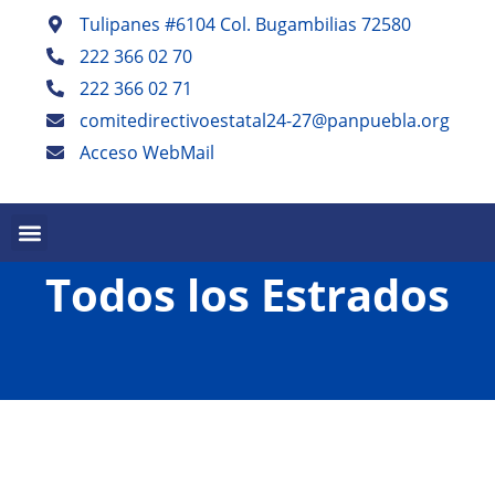
Tulipanes #6104 Col. Bugambilias 72580
222 366 02 70
222 366 02 71
comitedirectivoestatal24-27@panpuebla.org
Acceso WebMail
PALABRA EN PUEBLA TRIMESTRAL
PANISTAS POBLANOS ESCRIBEN SEMESTRAL
Todos los Estrados