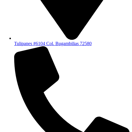
Tulipanes #6104 Col. Bugambilias 72580