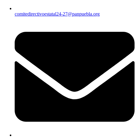
comitedirectivoestatal24-27@panpuebla.org