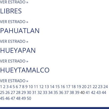
VER ESTRADO »
LIBRES
VER ESTRADO »
PAHUATLAN
VER ESTRADO »
HUEYAPAN
VER ESTRADO »
HUEYTAMALCO
VER ESTRADO »
1
2
3
4
5
6
7
8
9
10
11
12
13
14
15
16
17
18
19
20
21
22
23
24
25
26
27
28
29
30
31
32
33
34
35
36
37
38
39
40
41
42
43
44
45
46
47
48
49
50