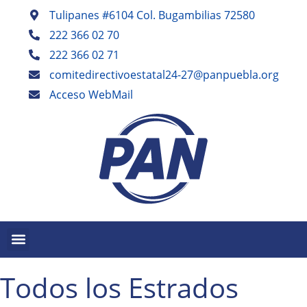
Tulipanes #6104 Col. Bugambilias 72580
222 366 02 70
222 366 02 71
comitedirectivoestatal24-27@panpuebla.org
Acceso WebMail
PALABRA EN PUEBLA TRIMESTRAL
PANISTAS POBLANOS ESCRIBEN SEMESTRAL
Todos los Estrados