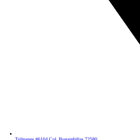
Tulipanes #6104 Col. Bugambilias 72580