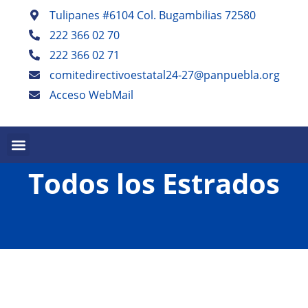
Tulipanes #6104 Col. Bugambilias 72580
222 366 02 70
222 366 02 71
comitedirectivoestatal24-27@panpuebla.org
Acceso WebMail
PALABRA EN PUEBLA TRIMESTRAL
PANISTAS POBLANOS ESCRIBEN SEMESTRAL
Todos los Estrados