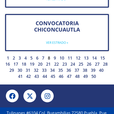
CONVOCATORIA
CHICONCUAUTLA
VER ESTRADO »
1
2
3
4
5
6
7
8
9
10
11
12
13
14
15
16
17
18
19
20
21
22
23
24
25
26
27
28
29
30
31
32
33
34
35
36
37
38
39
40
41
42
43
44
45
46
47
48
49
50
Tulipanes #6104 Col. Bugambilias 72580 Puebla, Pue.