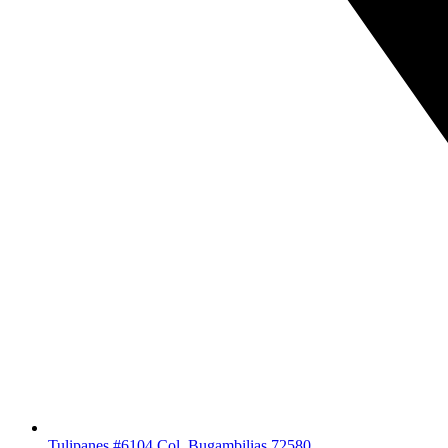
Tulipanes #6104 Col. Bugambilias 72580