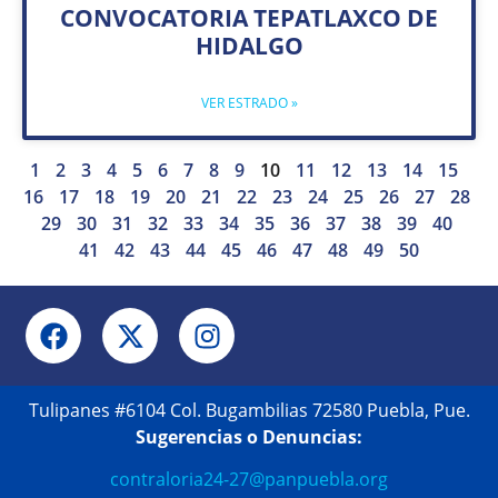
CONVOCATORIA TEPATLAXCO DE
HIDALGO
VER ESTRADO »
1
2
3
4
5
6
7
8
9
10
11
12
13
14
15
16
17
18
19
20
21
22
23
24
25
26
27
28
29
30
31
32
33
34
35
36
37
38
39
40
41
42
43
44
45
46
47
48
49
50
Tulipanes #6104 Col. Bugambilias 72580 Puebla, Pue.
Sugerencias o Denuncias:
contraloria24-27@panpuebla.org