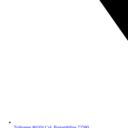
Tulipanes #6104 Col. Bugambilias 72580