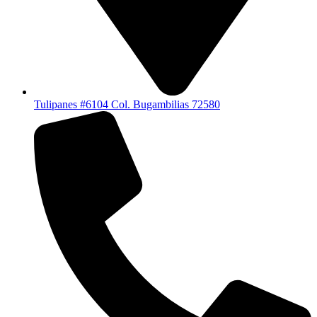
Tulipanes #6104 Col. Bugambilias 72580