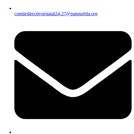
comitedirectivoestatal24-27@panpuebla.org