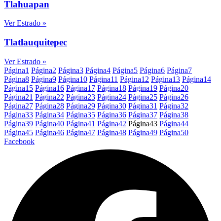
Tlahuapan
Ver Estrado »
Tlatlauquitepec
Ver Estrado »
Página
1
Página
2
Página
3
Página
4
Página
5
Página
6
Página
7
Página
8
Página
9
Página
10
Página
11
Página
12
Página
13
Página
14
Página
15
Página
16
Página
17
Página
18
Página
19
Página
20
Página
21
Página
22
Página
23
Página
24
Página
25
Página
26
Página
27
Página
28
Página
29
Página
30
Página
31
Página
32
Página
33
Página
34
Página
35
Página
36
Página
37
Página
38
Página
39
Página
40
Página
41
Página
42
Página
43
Página
44
Página
45
Página
46
Página
47
Página
48
Página
49
Página
50
Facebook