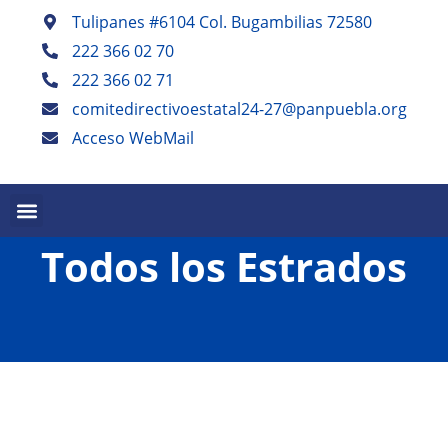
Tulipanes #6104 Col. Bugambilias 72580
222 366 02 70
222 366 02 71
comitedirectivoestatal24-27@panpuebla.org
Acceso WebMail
PALABRA EN PUEBLA TRIMESTRAL
PANISTAS POBLANOS ESCRIBEN SEMESTRAL
Todos los Estrados